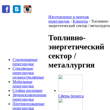
Изготовление и монтаж
перегородок
‹
Клиенты
‹
Топливно-
энергетический сектор / металлурги
Топливно-
энергетический
сектор /
Стационарные
металлургия
перегородки
Стеклянные
перегородки
цельностеклянные
Мобильные
перегородки
Стойки ресепшен
Звукоизоляционные
Сферы бизнеса
перегородки
Противопожарные
перегородки