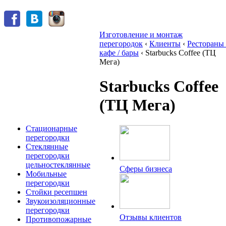
Изготовление и монтаж
перегородок
‹
Клиенты
‹
Рестораны 
кафе / бары
‹
Starbucks Coffee (ТЦ
Мега)
Starbucks Coffee
(ТЦ Мега)
Стационарные
перегородки
Стеклянные
перегородки
цельностеклянные
Сферы бизнеса
Мобильные
перегородки
Стойки ресепшен
Звукоизоляционные
перегородки
Отзывы клиентов
Противопожарные