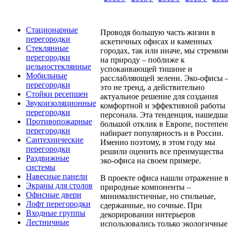
Стационарные
Проводя большую часть жизни в
перегородки
аскетичных офисах и каменных
Стеклянные
городах, так или иначе, мы стремим
перегородки
на природу – поближе к
цельностеклянные
успокаивающей тишине и
Мобильные
расслабляющей зелени. Эко-офисы 
перегородки
это не тренд, а действительно
Стойки ресепшен
актуальное решение для создания
Звукоизоляционные
комфортной и эффективной работы
перегородки
персонала. Эта тенденция, нашедша
Противопожарные
большой отклик в Европе, постепен
перегородки
набирает популярность и в России.
Сантехнические
Именно поэтому, в этом году мы
перегородки
решили оценить все преимущества
Раздвижные
эко-офиса на своем примере.
системы
Навесные панели
В проекте офиса нашли отражение в
Экраны для столов
природные компоненты –
Офисные двери
минималистичные, но стильные,
Лофт перегородки
сдержанные, но сочные. При
Входные группы
декорировании интерьеров
Лестничные
использовались только экологичные