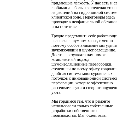
придающие легкость. У нас есть и с
любимица – большая «зеленая стена
из растений на гидропонной систем
клиентской зоне. Переговоры здесь
проходят в неофициальной обстано
и на позитиве.
Трудно представить себе работающе
человека в шумном хаосе, именно
поэтому особое внимание мы удели
звукоизоляции и шумопоглощению.
Достичь результата нам помог
комплексный подход -
шумоизоляционные перегородки,
стеленный по всему офису ковроли
двойная система многоуровневых
потолков с инновационной системо
перфорации, которые эффективно
рассеивает звуки и создают ощущен
уюта.
Мы гордимся тем, что в ремонте
использовали только собственные
разработки собственного
производства. Мы будем рады