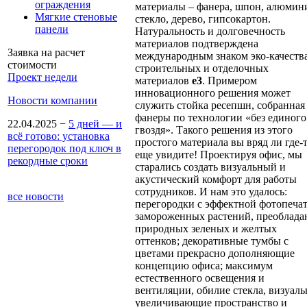
ограждения
материалы – фанера, шпон, алюмин
Мягкие стеновые
стекло, дерево, гипсокартон.
панели
Натуральность и долговечность
материалов подтверждена
Заявка на расчет
международным знаком эко-качеств
стоимости
строительных и отделочных
Проект недели
материалов
e
3
. Примером
инновационного решения может
Новости компании
служить стойка ресепшн, собранная
фанеры по технологии «без единого
22.04.2025
−
5 дней — и
гвоздя». Такого решения из этого
всё готово: установка
простого материала вы вряд ли где-
перегородок под ключ в
еще увидите! Проектируя офис, мы
рекордные сроки
старались создать визуальный и
акустический комфорт для работы
сотрудников. И нам это удалось:
все новости
перегородки с эффектной фотопеча
замороженных растений, преоблада
природных зеленых и желтых
оттенков; декоративные тумбы с
цветами прекрасно дополняющие
концепцию офиса; максимум
естественного освещения и
вентиляции, обилие стекла, визуаль
увеличивающие пространство и