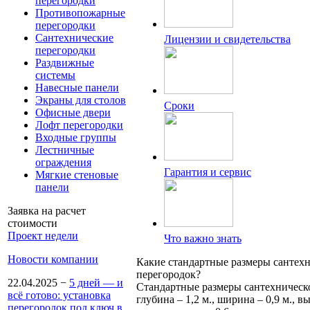
перегородки
Противопожарные
перегородки
Сантехнические
Лицензии и свидетельства
перегородки
Раздвижные
системы
Навесные панели
Экраны для столов
Сроки
Офисные двери
Лофт перегородки
Входные группы
Лестничные
ограждения
Гарантия и сервис
Мягкие стеновые
панели
Заявка на расчет
стоимости
Проект недели
Что важно знать
Новости компании
Какие стандартные размеры сантех
перегородок?
22.04.2025
−
5 дней — и
Стандартные размеры сантехническ
всё готово: установка
глубина – 1,2 м., ширина – 0,9 м., вы
перегородок под ключ в