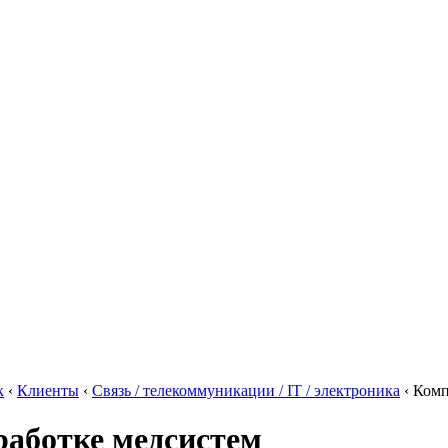
к
‹
Клиенты
‹
Связь / телекоммуникации / IT / электроника
‹
Комп
работке медсистем