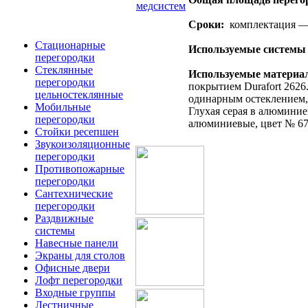
Сроки:
комплектация — 
Стационарные
Используемые системы 
перегородки
Стеклянные
Используемые материа
перегородки
покрытием Durafort 2626
цельностеклянные
одинарным остеклением, 
Мобильные
Глухая серая в алюминие
перегородки
алюминиевые, цвет № 67
Стойки ресепшен
Звукоизоляционные
перегородки
Противопожарные
перегородки
Сантехнические
перегородки
Раздвижные
системы
Навесные панели
Экраны для столов
Офисные двери
Лофт перегородки
Входные группы
Лестничные