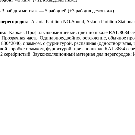
3 раб.дня монтаж — 5 раб.дней (+3 раб.дня демонтаж)
перегородок:
Astarta Partition NO-Sound, Astarta Partition Stationa
лы:
Каркас: Профиль алюминиевый, цвет по шкале RAL 8684 се
. Прозрачная часть: Одинарное/двойное остекление, обычное про
830*2040, с замком, с фурнитурой, распашная (одностворчатая,
вой коробке с замком, фурнитурой, цвет по шкале RAL 8684 се
2 серебристый. Звукоизоляционный материал для перегородок: 