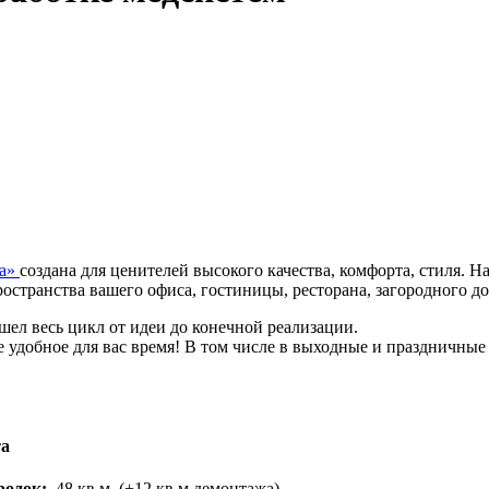
та»
создана для ценителей высокого качества, комфорта, стиля. 
остранства вашего офиса, гостиницы, ресторана, загородного до
шел весь цикл от идеи до конечной реализации.
 удобное для вас время! В том числе в выходные и праздничные
та
родок:
48 кв.м. (+12 кв.м.демонтажа)