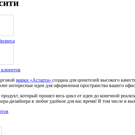
сити
бизнеса
 клиентов
орговой
марки «Астарта»
создана для ценителей высокого качес
олее интересные идеи для оформления пространства вашего офиса
 продукт, который прошел весь цикл от идеи до конечной реализ
ера-дизайнера в любое удобное для вас время! В том числе в в
нтов