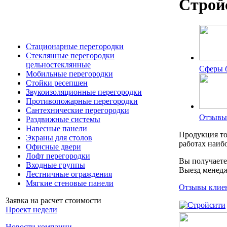
Строй
Стационарные перегородки
Стеклянные перегородки
цельностеклянные
Сферы 
Мобильные перегородки
Стойки ресепшен
Звукоизоляционные перегородки
Противопожарные перегородки
Сантехнические перегородки
Отзывы
Раздвижные системы
Навесные панели
Продукция т
Экраны для столов
работах наиб
Офисные двери
Лофт перегородки
Вы получаете
Входные группы
Выезд менедж
Лестничные ограждения
Мягкие стеновые панели
Отзывы клие
Заявка на расчет стоимости
Проект недели
Новости компании