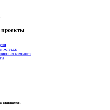
 проекты
упп
й коттедж
ационная компания
кты
ва защищены