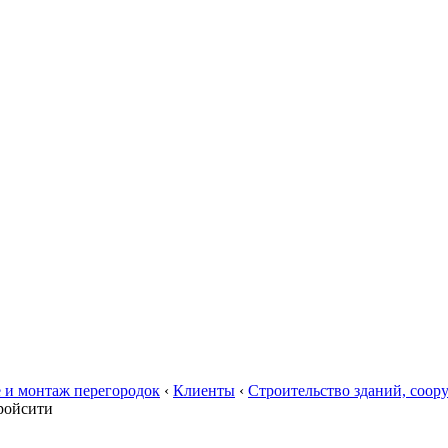
 и монтаж перегородок
‹
Клиенты
‹
Строительство зданий, соор
ройсити