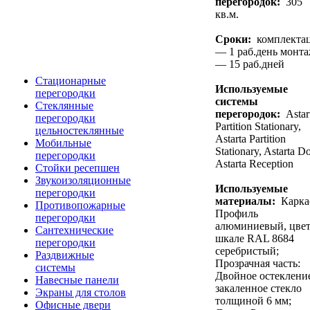
перегородок:
305
кв.м.
Сроки:
комплекта
— 1 раб.день монт
— 15 раб.дней
Стационарные
Используемые
перегородки
системы
Стеклянные
перегородок:
Astar
перегородки
Partition Stationary,
цельностеклянные
Astarta Partition
Мобильные
Stationary, Astarta Do
перегородки
Astarta Reception
Стойки ресепшен
Звукоизоляционные
Используемые
перегородки
материалы:
Карка
Противопожарные
Профиль
перегородки
алюминиевый, цвет
Сантехнические
шкале RAL 8684
перегородки
серебристый;
Раздвижные
Прозрачная часть:
системы
Двойное остеклени
Навесные панели
закаленное стекло
Экраны для столов
толщиной 6 мм;
Офисные двери