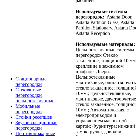
раб.дней
Используемые системы
перегородок:
Astarta Door,
Astarta Partition Glass, Astarta
Partition Stationary, Astarta Do
Astarta Reception
Используемые материалы:
Цельностеклянные системы
перегородок Стекло
закаленное, толщиной 10 мм
крепление в зажимном
профиле. Двери:
Цельностеклянные,
Стационарные
маятниковые, одностворчаты
перегородки
стекло закаленное, толщино
Стеклянные
10мм.; Цельностеклянные,
перегородки
маятниковые, двустворчатые
цельностеклянные
стекло закаленное, толщино
Мобильные
10мм.; Автоматическая, с
перегородки
электроприводом и
Стойки ресепшен
управлением магнитной
Звукоизоляционные
картой; Фурнитура: нижний
перегородки
замок, ручка, доводчик.
Противопожарные