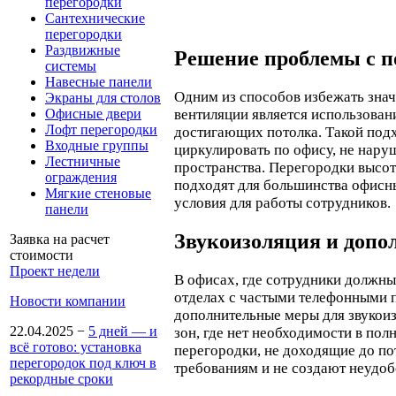
перегородки
Сантехнические
перегородки
Раздвижные
Решение проблемы с 
системы
Навесные панели
Одним из способов избежать знач
Экраны для столов
Офисные двери
вентиляции является использован
Лофт перегородки
достигающих потолка. Такой подх
Входные группы
циркулировать по офису, не нар
Лестничные
пространства. Перегородки высото
ограждения
подходят для большинства офисн
Мягкие стеновые
условия для работы сотрудников.
панели
Звукоизоляция и доп
Заявка на расчет
стоимости
Проект недели
В офисах, где сотрудники должны
отделах с частыми телефонными п
Новости компании
дополнительные меры для звукои
22.04.2025
−
5 дней — и
зон, где нет необходимости в по
всё готово: установка
перегородки, не доходящие до по
перегородок под ключ в
требованиям и не создают неудоб
рекордные сроки