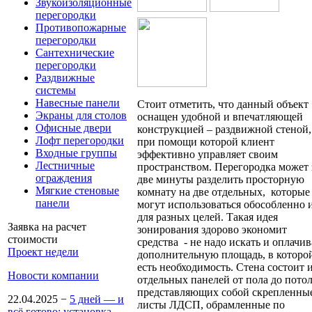
Звукоизоляционные
перегородки
Противопожарные
перегородки
Сантехнические
перегородки
Раздвижные
системы
Навесные панели
Стоит отметить, что данный объект
Экраны для столов
оснащен удобной и впечатляющей
Офисные двери
конструкцией – раздвижной стеной,
Лофт перегородки
при помощи которой клиент
Входные группы
эффективно управляет своим
Лестничные
пространством. Перегородка может 
ограждения
две минуты разделить просторную
Мягкие стеновые
комнату на две отдельных, которые
панели
могут использоваться обособленно 
для разных целей. Такая идея
Заявка на расчет
зонирования здорово экономит
стоимости
средства - не надо искать и оплачив
Проект недели
дополнительную площадь, в которо
есть необходимость. Стена состоит 
Новости компании
отдельных панелей от пола до потол
представляющих собой скрепленны
22.04.2025
−
5 дней — и
листы ЛДСП, обрамленные по
всё готово: установка