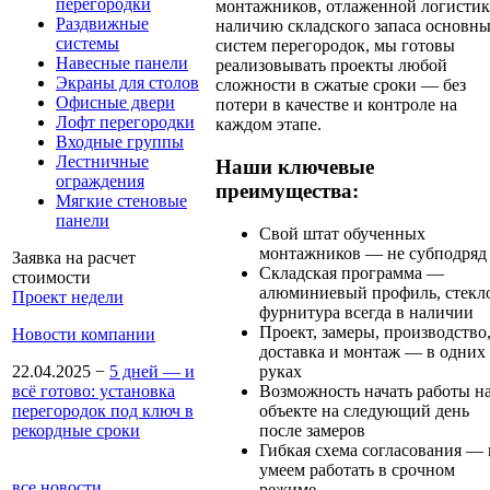
перегородки
монтажников, отлаженной логистик
Раздвижные
наличию складского запаса основн
системы
систем перегородок, мы готовы
Навесные панели
реализовывать проекты любой
Экраны для столов
сложности в сжатые сроки — без
Офисные двери
потери в качестве и контроле на
Лофт перегородки
каждом этапе.
Входные группы
Лестничные
Наши ключевые
ограждения
преимущества:
Мягкие стеновые
панели
Свой штат обученных
монтажников — не субподряд
Заявка на расчет
Складская программа —
стоимости
алюминиевый профиль, стекл
Проект недели
фурнитура всегда в наличии
Проект, замеры, производство
Новости компании
доставка и монтаж — в одних
22.04.2025
−
5 дней — и
руках
всё готово: установка
Возможность начать работы н
перегородок под ключ в
объекте на следующий день
рекордные сроки
после замеров
Гибкая схема согласования —
умеем работать в срочном
все новости
режиме