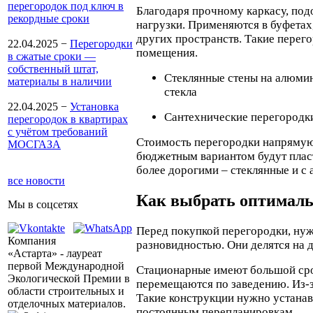
перегородок под ключ в
Благодаря прочному каркасу, по
рекордные сроки
нагрузки. Применяются в буфетах,
других пространств. Такие пере
22.04.2025
−
Перегородки
помещения.
в сжатые сроки —
собственный штат,
Стеклянные стены на алюми
материалы в наличии
стекла
22.04.2025
−
Установка
Сантехнические перегородки
перегородок в квартирах
с учётом требований
Стоимость перегородки напрямую
МОСГАЗА
бюджетным вариантом будут пласт
более дорогими – стеклянные и с
все новости
Как выбрать оптималь
Мы в соцсетях
Перед покупкой перегородки, нуж
Компания
разновидностью. Они делятся на 
«Астарта» - лауреат
первой Международной
Стационарные имеют большой срок
Экологической Премии в
перемещаются по заведению. Из-з
области строительных и
Такие конструкции нужно устанав
отделочных материалов.
постоянным перепланировкам.