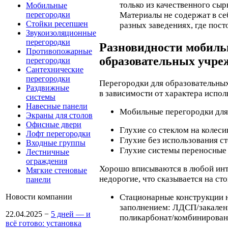
только из качественного сы
Мобильные
перегородки
Материалы не содержат в се
Стойки ресепшен
разных заведениях, где пост
Звукоизоляционные
перегородки
Разновидности мобиль
Противопожарные
образовательных учре
перегородки
Сантехнические
перегородки
Перегородки для образовательных
Раздвижные
в зависимости от характера испол
системы
Навесные панели
Мобильные перегородки для
Экраны для столов
Офисные двери
Глухие со стеклом на колеси
Лофт перегородки
Глухие без использования ст
Входные группы
Глухие системы переносные
Лестничные
ограждения
Хорошо вписываются в любой инт
Мягкие стеновые
недорогие, что сказывается на ст
панели
Новости компании
Стационарные конструкции 
заполнением: ЛДСП/закален
22.04.2025
−
5 дней — и
поликарбонат/комбинирован
всё готово: установка