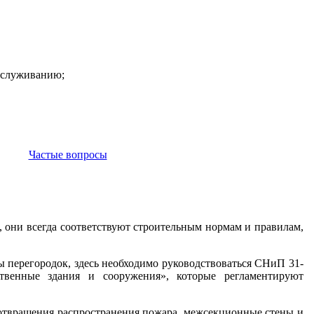
бслуживанию;
Частые вопросы
, они всегда соответствуют строительным нормам и правилам,
ы перегородок, здесь необходимо руководствоваться СНиП 31-
венные здания и сооружения», которые регламентируют
дотвращения распространения пожара, межсекционные стены и