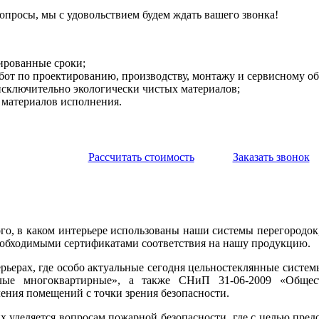
вопросы, мы с удовольствием будем ждать вашего звонка!
:
ированные сроки;
от по проектированию, производству, монтажу и сервисному о
сключительно экологически чистых материалов;
материалов исполнения.
Рассчитать стоимость
Заказать звонок
ого, в каком интерьере использованы наши системы перегородок
еобходимыми сертификатами соответствия на нашу продукцию.
рьерах, где особо актуальные сегодня цельностеклянные систем
лые многоквартирные», а также СНиП 31-06-2009 «Общест
ения помещений с точки зрения безопасности.
х уделяется вопросам пожарной безопасности, где с целью пре