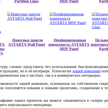
y
Partition Glass
MDF Panel
Parti
Навесные панели
Перфорированная
Цельно
RTA
ASTARTA Wall Panel
поверхность ASTARTA
перегоро
емы
MDF Panel
Parti
TA
туру сложно представить без использования быстровозводимы
нструкциях, но и об интерьере. Технологии
нашей компании
позв
применение как в частных, так и в коммерческих интерьерах.
зможности нашей компании, основанные на собственном совре
дня пополняется новыми и новыми проектами, созданными в т
афиями наших проектов вы можете ознакомиться в галерее ре
шего персонального менеджера.