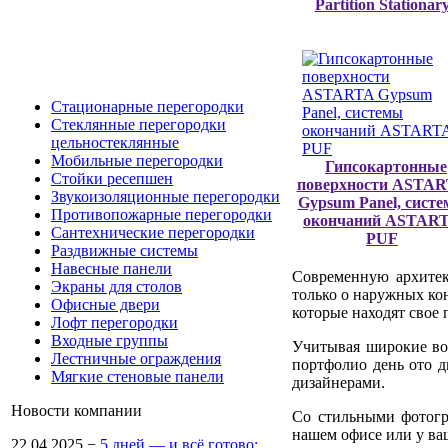
Partition Stationar
Стационарные перегородки
Стеклянные перегородки
цельностеклянные
Мобильные перегородки
Гипсокартонные
Стойки ресепшен
поверхности ASTA
Звукоизоляционные перегородки
Gypsum Panel, сист
Противопожарные перегородки
окончаний ASTAR
Сантехнические перегородки
PUF
Раздвижные системы
Навесные панели
Современную архитек
Экраны для столов
только о наружных ко
Офисные двери
которые находят свое 
Лофт перегородки
Входные группы
Учитывая широкие во
Лестничные ограждения
портфолио день ото 
Мягкие стеновые панели
дизайнерами.
Новости компании
Со стильными фотогр
нашем офисе или у ва
22.04.2025
−
5 дней — и всё готово: