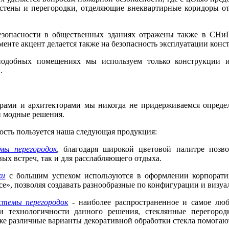
 стены и перегородки, отделяющие внеквартирные коридоры о
зопасности в общественных зданиях отражены также в СНиП 
енте акцент делается также на безопасность эксплуатации конс
одобных помещениях мы используем только конструкции из
.
рами и архитекторами мы никогда не придерживаемся определ
и модные решения.
сть пользуется наша следующая продукция:
мы перегородок
, благодаря широкой цветовой палитре позво
вых встреч, так и для расслабляющего отдыха.
ки
с большим успехом используются в оформлении корпоратив
ce», позволяя создавать разнообразные по конфигурации и визу
стемы перегородок
- наиболее распространенное и самое люб
 технологичности данного решения, стеклянные перегород
же различные варианты декоративной обработки стекла помогают